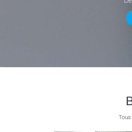
Des
B
Tous 