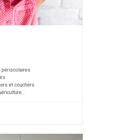
 périscolaires
irs
evers et couchers
uériculture…