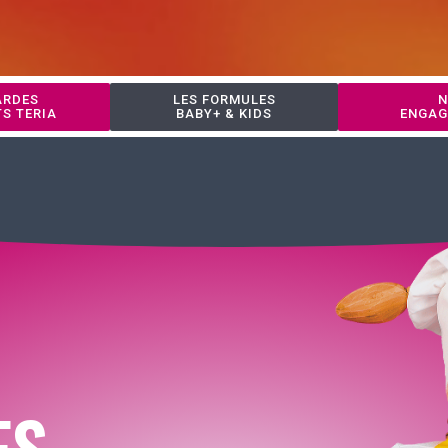
ARDES
LES FORMULES
N
TS TERIA
BABY+ & KIDS
ENGAG
ES